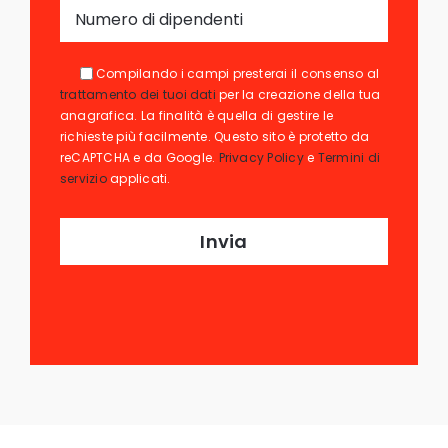
Compilando i campi presterai il consenso al
trattamento dei tuoi dati
per la creazione della tua
anagrafica. La finalità è quella di gestire le
richieste più facilmente. Questo sito è protetto da
reCAPTCHA e da Google.
Privacy Policy
e
Termini di
servizio
applicati.