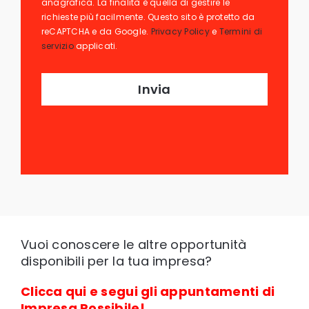
anagrafica. La finalità è quella di gestire le
richieste più facilmente. Questo sito è protetto da
reCAPTCHA e da Google.
Privacy Policy
e
Termini di
servizio
applicati.
Vuoi conoscere le altre opportunità
disponibili per la tua impresa?
Clicca qui e segui gli appuntamenti di
Impresa Possibile!