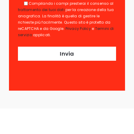
Compilando i campi presterai il consenso al
trattamento dei tuoi dati
per la creazione della tua
anagrafica. La finalità è quella di gestire le
richieste più facilmente. Questo sito è protetto da
reCAPTCHA e da Google.
Privacy Policy
e
Termini di
servizio
applicati.