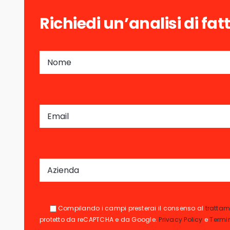
Richiedi un’analisi di fatt
Compilando i campi presterai il consenso al
trattam
protetto da reCAPTCHA e da Google.
Privacy Policy
e
Termin