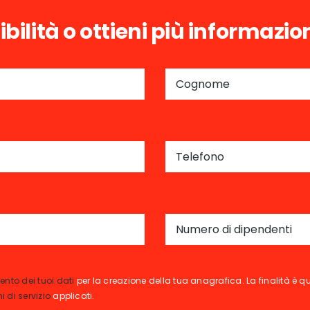
ibilità o ottieni più informazio
ento dei tuoi dati
per la creazione della tua anagrafica. La finalità è que
i di servizio
applicati.