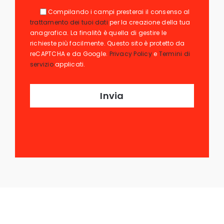
Compilando i campi presterai il consenso al
trattamento dei tuoi dati
per la creazione della tua
anagrafica. La finalità è quella di gestire le
richieste più facilmente. Questo sito è protetto da
reCAPTCHA e da Google.
Privacy Policy
e
Termini di
servizio
applicati.