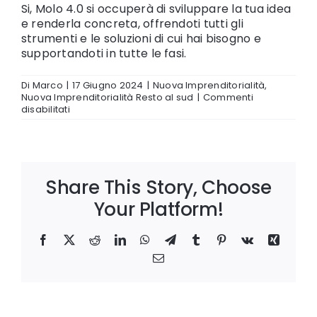
Si, Molo 4.0 si occuperà di sviluppare la tua idea
e renderla concreta, offrendoti tutti gli
strumenti e le soluzioni di cui hai bisogno e
supportandoti in tutte le fasi.
Di
Marco
|
17 Giugno 2024
|
Nuova Imprenditorialità
,
Nuova Imprenditorialità Resto al sud
|
Commenti
su
disabilitati
Devo
già
avere
un’idea
imprenditoriale
per
Share This Story, Choose
accedere
Your Platform!
a
Nuova
Imprenditorialità?
Facebook
X
Reddit
LinkedIn
WhatsApp
Telegram
Tumblr
Pinterest
Vk
Xing
Email