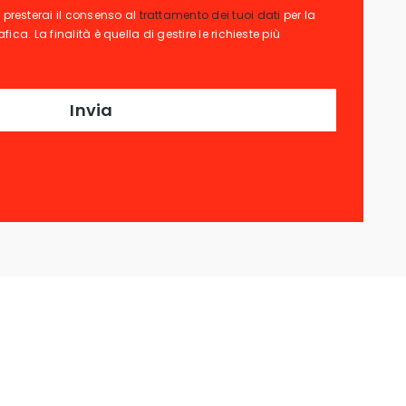
presterai il consenso al
trattamento dei tuoi dati
per la
ca. La finalità è quella di gestire le richieste più