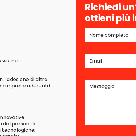
Richiedi un’
ottieni più
asso zero
 l’adesione di altre
on imprese aderenti)
innovative;
a del personale;
i tecnologiche;