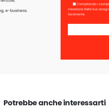
imentale;
Compilando i campi 
creazione della tua anagrafi
ng, e-business.
facilmente.
Potrebbe anche interessarti